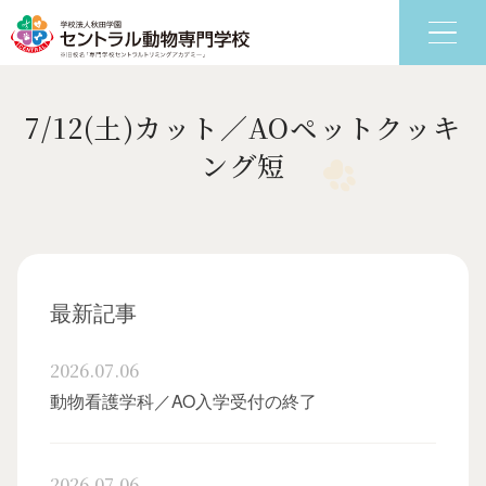
7/12(土)カット／AOペットクッキ
6つの特色
学科
ング短
最新記事
2026.07.06
動物看護学科／AO入学受付の終了
2026.07.06